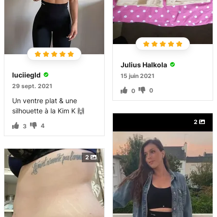
Julius Halkola
luciiegld
15 juin 2021
29 sept. 2021
0
0
Un ventre plat & une
silhouette à la Kim K 🙌
2
4
3
2