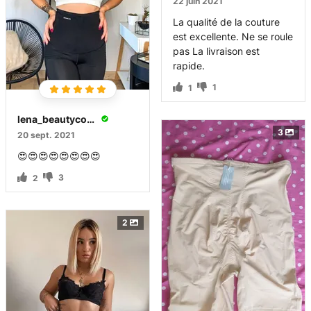
22 juin 2021
La qualité de la couture
est excellente. Ne se roule
pas La livraison est
rapide.
1
1
lena_beautycoach
3
20 sept. 2021
😍😍😍😍😍😍😍😍
3
2
2