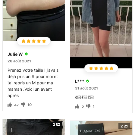
Julie W
26 août 2021
Prenez votre taille ! j’avais
déjà pris un S pour moi et
L***
j’ai repris un M pour ma
31 août 2021
maman .Voici un avant
après
💃🏻💃🏻💃🏻
10
47
1
2
2
2