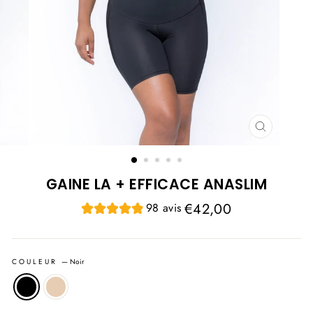
FERMER
(ESC)
GAINE LA + EFFICACE ANASLIM
Prix
€42,00
98 avis
régulier
COULEUR
—
Noir