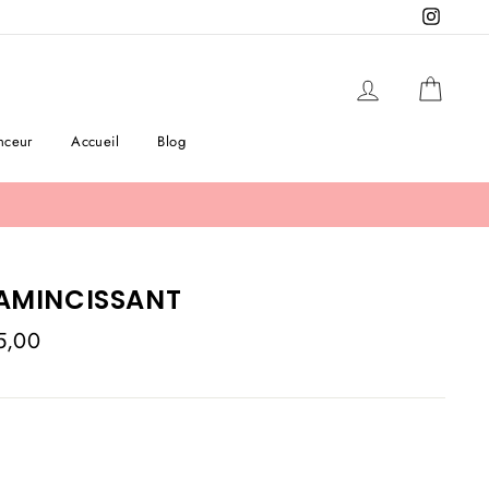
Instag
Se connecter
Panier
nceur
Accueil
Blog
AMINCISSANT
5,00
lier