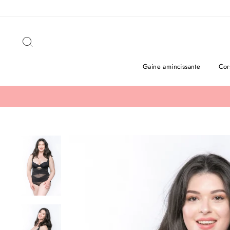
Passer
au
contenu
Rechercher
Gaine amincissante
Cor