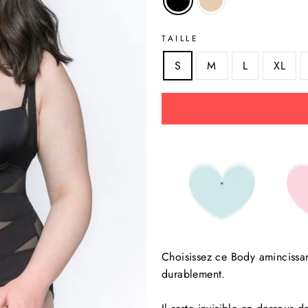
TAILLE
S
M
L
XL
Choisissez ce Body amincissan
durablement.