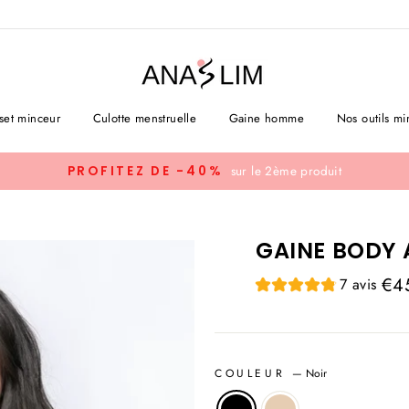
set minceur
Culotte menstruelle
Gaine homme
Nos outils mi
sur le 2ème produit
PROFITEZ DE -40%
GAINE BODY 
Prix
€4
7 avis
régu
COULEUR
—
Noir