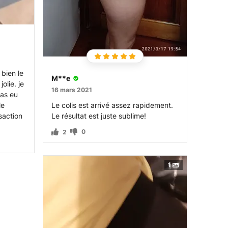
 bien le
М**e
olie. je
16 mars 2021
pas eu
le
Le colis est arrivé assez rapidement.
saction
Le résultat est juste sublime!
0
2
1