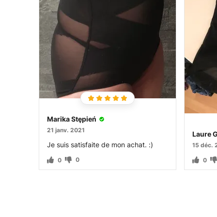
Marika Stępień
21 janv. 2021
Laure 
Je suis satisfaite de mon achat. :)
15 déc.
0
0
0