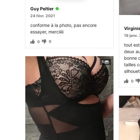
Guy Peltier
24 févr. 2021
conforme à la photo, pas encore
Virgini
essayer, merciiiii
19 janv.
0
0
tout es
deux aut
bonne qu
1
tailles 
silhoue
0