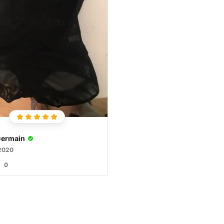
Germain
 2020
0