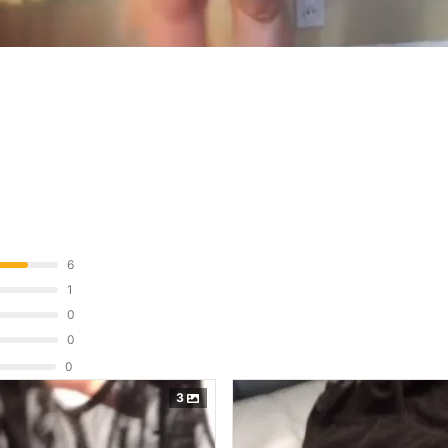
6
1
0
0
0
3