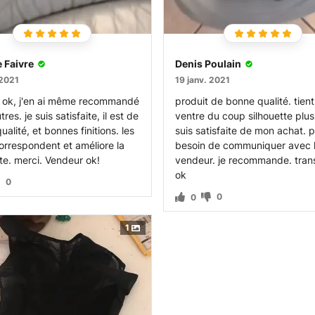
e Faivre
Denis Poulain
 2021
19 janv. 2021
t ok, j'en ai même recommandé
produit de bonne qualité. tient
res. je suis satisfaite, il est de
ventre du coup silhouette plus j
alité, et bonnes finitions. les
suis satisfaite de mon achat. 
correspondent et améliore la
besoin de communiquer avec 
tte. merci. Vendeur ok!
vendeur. je recommande. tran
ok
0
0
0
1