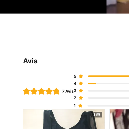
Avis
5
4
3
7 Avis
2
1
3