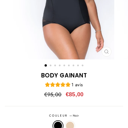
FERMER
(ESC)
BODY GAINANT
1 avis
Prix
Prix
€95,00
€85,00
régulier
réduit
COULEUR
—
Noir