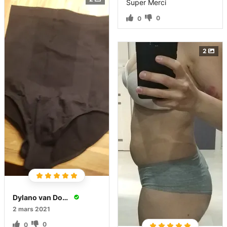
Super Merci
0
0
2
Dylano van Dooren
2 mars 2021
0
0