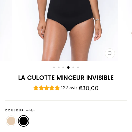
FERMER
(ESC)
LA CULOTTE MINCEUR INVISIBLE
Prix
€30,00
127 avis
régulier
COULEUR
—
Noir