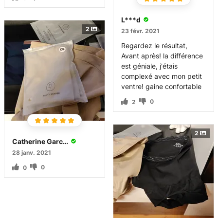
L***d
2
23 févr. 2021
Regardez le résultat,
Avant après! la différence
est géniale, j'étais
complexé avec mon petit
ventre! gaine confortable
0
2
2
Catherine Garcia
28 janv. 2021
0
0