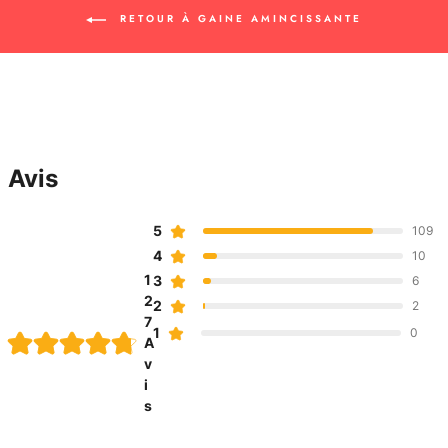
RETOUR À GAINE AMINCISSANTE
Avis
5
109
4
10
1
3
6
2
2
2
7
1
0
A
v
i
s