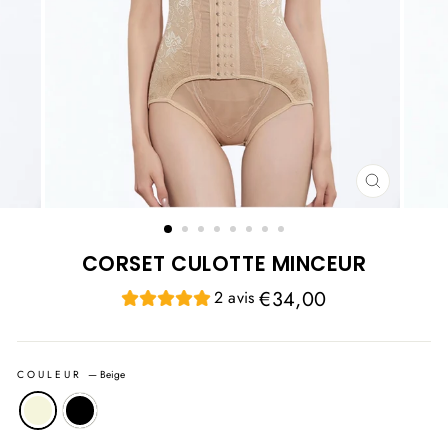
FERMER
(ESC)
CORSET CULOTTE MINCEUR
Prix
€34,00
2 avis
régulier
COULEUR
—
Beige