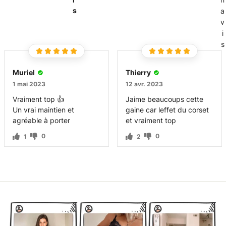
s
a
v
i
s
Muriel
Thierry
1 mai 2023
12 avr. 2023
Vraiment top 👍
Jaime beaucoups cette
Un vrai maintien et
gaine car leffet du corset
agréable à porter
et vraiment top
0
0
1
2