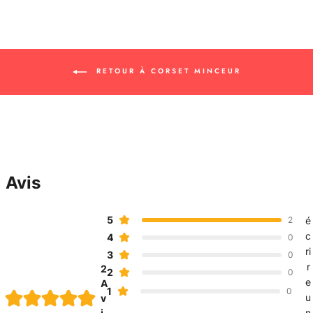
RETOUR À CORSET MINCEUR
Avis
5
2
é
c
4
0
ri
3
0
r
2
2
0
e
A
1
0
u
v
i
n