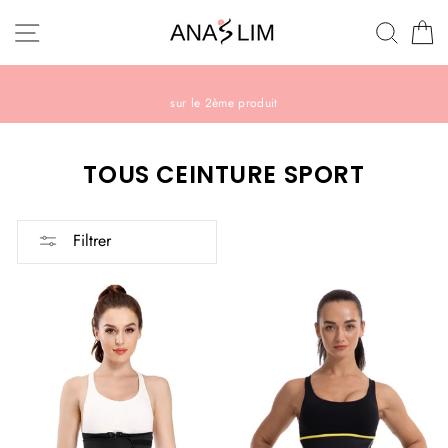
Passer
Navigation
Recherc
P
au
contenu
PROFITEZ DE -40%
sur le 2ème produit
TOUS CEINTURE SPORT
Filtrer