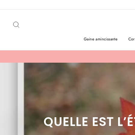
Passer
au
contenu
Rechercher
Gaine amincissante
Cor
QUELLE EST L