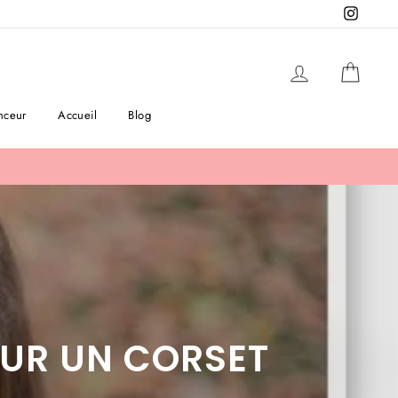
Instag
Se connecter
Panier
nceur
Accueil
Blog
OUR UN CORSET