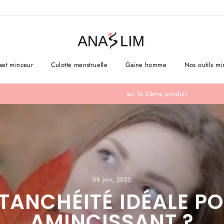
set minceur
Culotte menstruelle
Gaine homme
Nos outils mi
sur le 2ème produit
PROFITEZ DE -40%
08 juin, 2022
’ÉTANCHÉITÉ IDÉALE P
AMINCISSANT ?