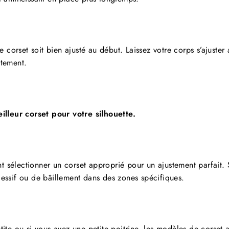
re corset soit bien ajusté au début. Laissez votre corps s’ajuster 
ctement.
illeur corset pour votre silhouette.
 sélectionner un corset approprié pour un ajustement parfait. S
cessif ou de bâillement dans des zones spécifiques.
tite ou si vous avez une petite poitrine, les modèles de corset 