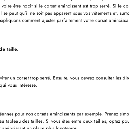
oire être nocif si le corset amincissant est trop serré. Si le co
l se peut qu’il ne soit pas apparent sous vos vêtements et, surto
expliquons comment ajuster parfaitement votre corset amincissa
e taille.
éviter un corset trop serré. Ensuite, vous devrez consulter les di
 qui vous intéresse.
opéennes pour nos corsets amincissants par exemple. Prenez simp
au tableau des tailles. Si vous êtes entre deux tailles, optez pou
t amincissant en place plus longtemps.