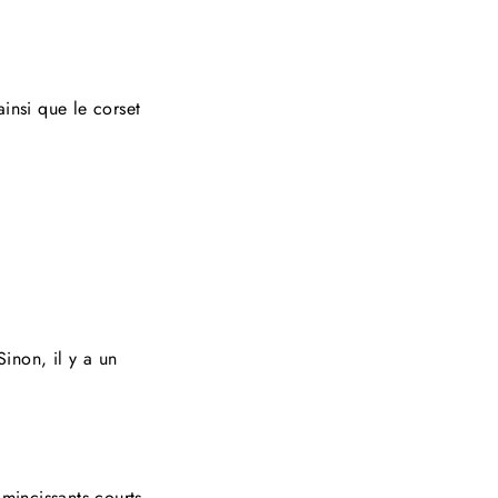
ainsi que le corset
inon, il y a un
amincissants courts