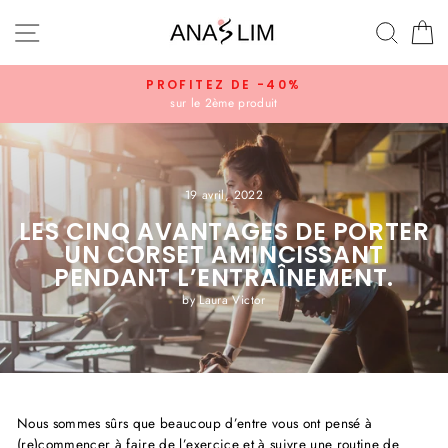
Passer
Navigation
Recherc
P
au
contenu
PROFITEZ DE -40%
sur le 2ème produit
19 avril, 2022
LES CINQ AVANTAGES DE PORTER
UN CORSET AMINCISSANT
PENDANT L’ENTRAÎNEMENT.
by Laura Victor
Nous sommes sûrs que beaucoup d’entre vous ont pensé à
(re)commencer à faire de l’exercice et à suivre une routine de